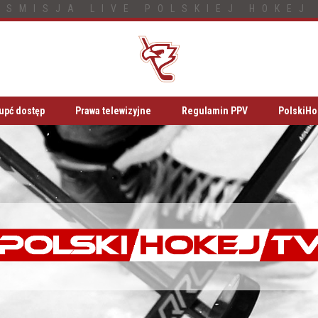
NSMISJA LIVE POLSKIEJ HOKEJ 
upć dostęp
Prawa telewizyjne
Regulamin PPV
PolskiHo