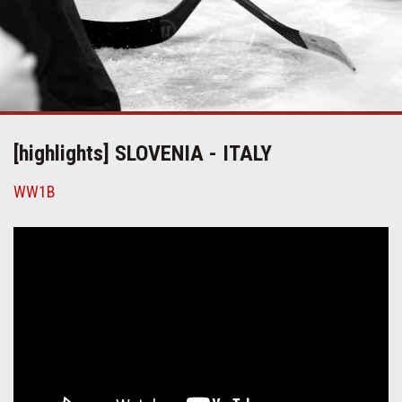
[highlights] SLOVENIA - ITALY
WW1B