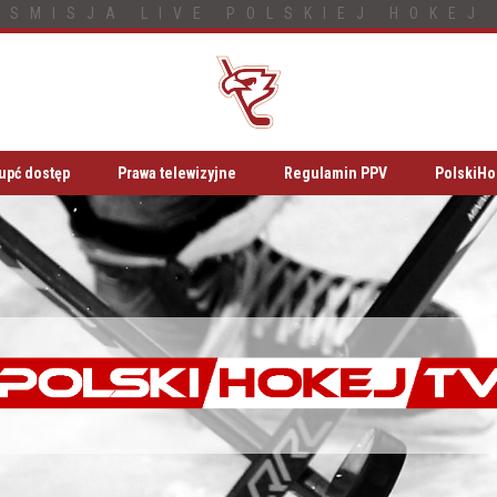
NSMISJA LIVE POLSKIEJ HOKEJ 
upć dostęp
Prawa telewizyjne
Regulamin PPV
PolskiHo