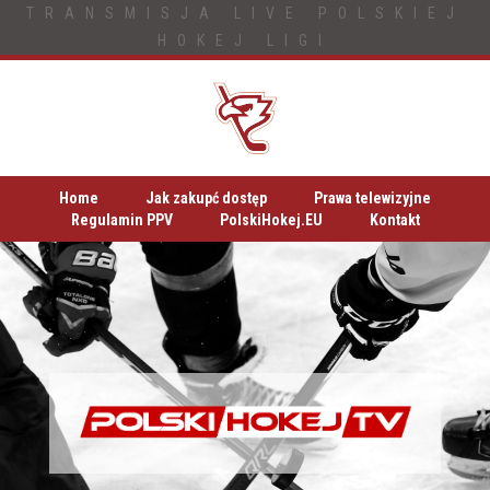
TRANSMISJA LIVE POLSKIEJ
HOKEJ LIGI
Home
Jak zakupć dostęp
Prawa telewizyjne
Regulamin PPV
PolskiHokej.EU
Kontakt