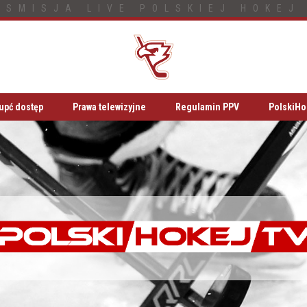
NSMISJA LIVE POLSKIEJ HOKEJ 
upć dostęp
Prawa telewizyjne
Regulamin PPV
PolskiHo