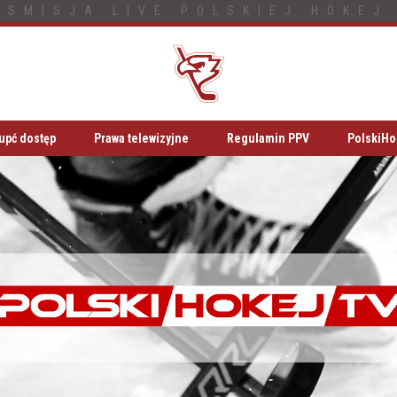
NSMISJA LIVE POLSKIEJ HOKEJ 
upć dostęp
Prawa telewizyjne
Regulamin PPV
PolskiHo