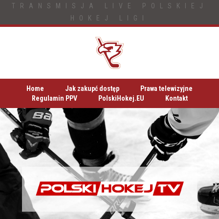
TRANSMISJA LIVE POLSKIEJ
HOKEJ LIGI
Home
Jak zakupć dostęp
Prawa telewizyjne
Regulamin PPV
PolskiHokej.EU
Kontakt