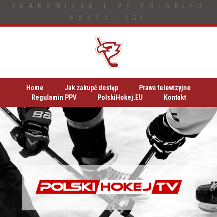
TRANSMISJA LIVE POLSKIEJ
HOKEJ LIGI
Home
Jak zakupć dostęp
Prawa telewizyjne
Regulamin PPV
PolskiHokej.EU
Kontakt