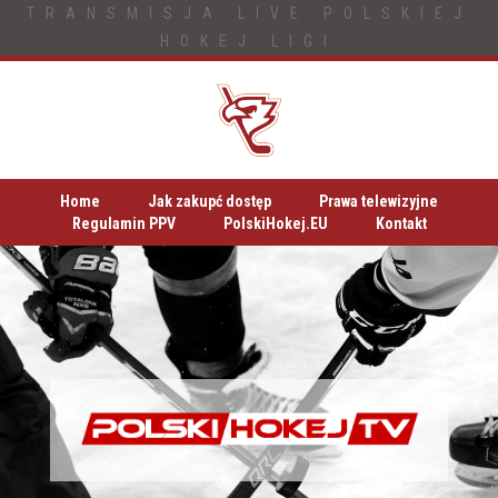
TRANSMISJA LIVE POLSKIEJ
HOKEJ LIGI
Home
Jak zakupć dostęp
Prawa telewizyjne
Regulamin PPV
PolskiHokej.EU
Kontakt