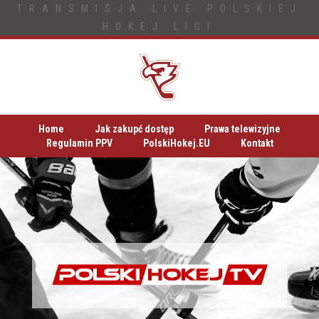
TRANSMISJA LIVE POLSKIEJ
HOKEJ LIGI
Home
Jak zakupć dostęp
Prawa telewizyjne
Regulamin PPV
PolskiHokej.EU
Kontakt