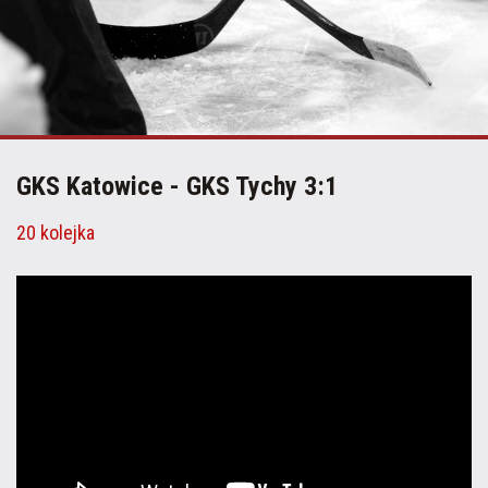
GKS Katowice - GKS Tychy 3:1
20 kolejka