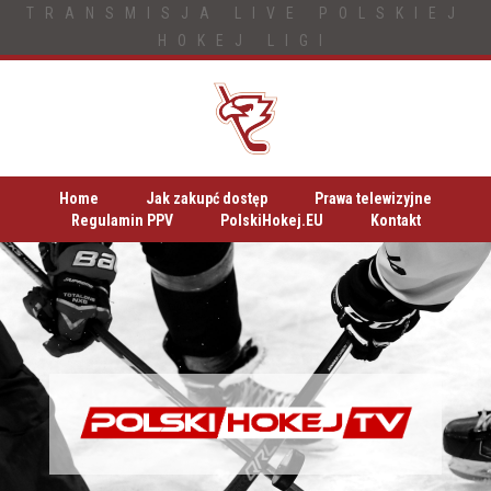
TRANSMISJA LIVE POLSKIEJ
HOKEJ LIGI
Home
Jak zakupć dostęp
Prawa telewizyjne
Regulamin PPV
PolskiHokej.EU
Kontakt