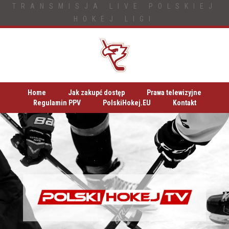
TRANSMISJA LIVE POLSKIEJ
HOKEJ LIGI
Home
Jak zakupć dostęp
Prawa telewizyjne
Regulamin PPV
PolskiHokej.EU
Kontakt