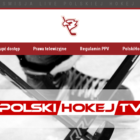
NSMISJA LIVE POLSKIEJ HOKEJ 
upć dostęp
Prawa telewizyjne
Regulamin PPV
PolskiHo