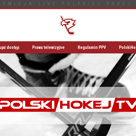
NSMISJA LIVE POLSKIEJ HOKEJ 
upć dostęp
Prawa telewizyjne
Regulamin PPV
PolskiHo