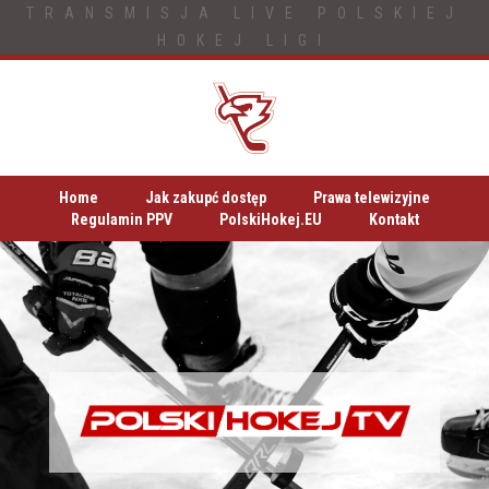
TRANSMISJA LIVE POLSKIEJ
HOKEJ LIGI
Home
Jak zakupć dostęp
Prawa telewizyjne
Regulamin PPV
PolskiHokej.EU
Kontakt