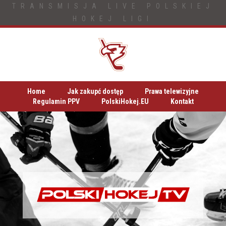
TRANSMISJA LIVE POLSKIEJ
HOKEJ LIGI
Home
Jak zakupć dostęp
Prawa telewizyjne
Regulamin PPV
PolskiHokej.EU
Kontakt