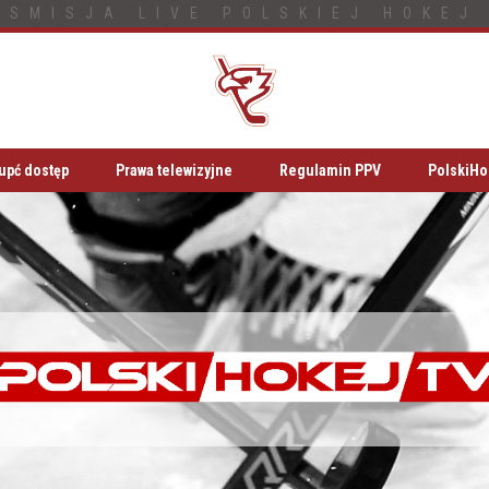
NSMISJA LIVE POLSKIEJ HOKEJ 
upć dostęp
Prawa telewizyjne
Regulamin PPV
PolskiHo