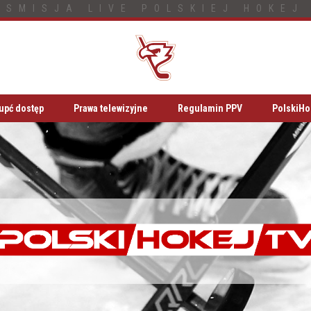
NSMISJA LIVE POLSKIEJ HOKEJ 
upć dostęp
Prawa telewizyjne
Regulamin PPV
PolskiHo