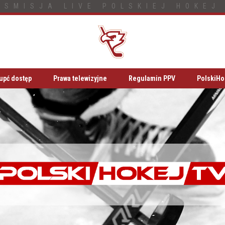
NSMISJA LIVE POLSKIEJ HOKEJ 
upć dostęp
Prawa telewizyjne
Regulamin PPV
PolskiHo