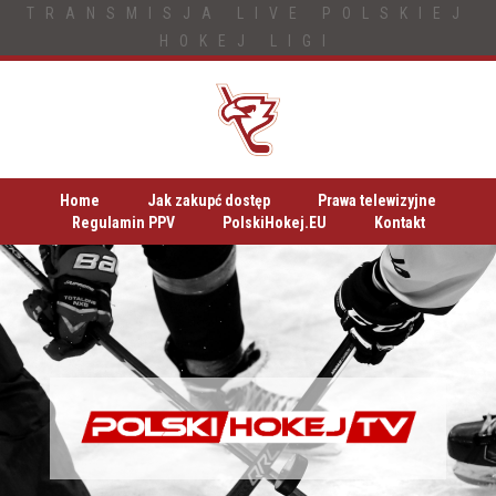
TRANSMISJA LIVE POLSKIEJ
HOKEJ LIGI
Home
Jak zakupć dostęp
Prawa telewizyjne
Regulamin PPV
PolskiHokej.EU
Kontakt