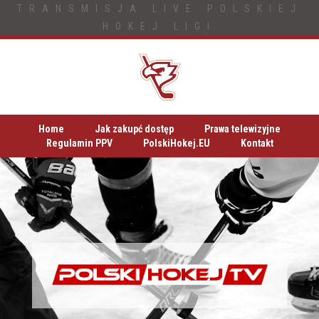
TRANSMISJA LIVE POLSKIEJ
HOKEJ LIGI
Home
Jak zakupć dostęp
Prawa telewizyjne
Regulamin PPV
PolskiHokej.EU
Kontakt