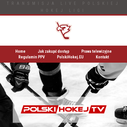
TRANSMISJA LIVE POLSKIEJ
HOKEJ LIGI
Home
Jak zakupć dostęp
Prawa telewizyjne
Regulamin PPV
PolskiHokej.EU
Kontakt