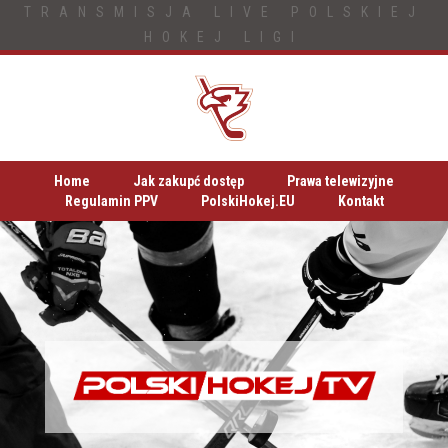
TRANSMISJA LIVE POLSKIEJ
HOKEJ LIGI
Home
Jak zakupć dostęp
Prawa telewizyjne
Regulamin PPV
PolskiHokej.EU
Kontakt