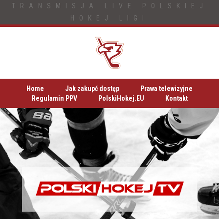
TRANSMISJA LIVE POLSKIEJ
HOKEJ LIGI
Home
Jak zakupć dostęp
Prawa telewizyjne
Regulamin PPV
PolskiHokej.EU
Kontakt