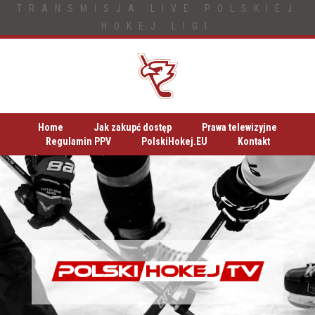
TRANSMISJA LIVE POLSKIEJ
HOKEJ LIGI
Home
Jak zakupć dostęp
Prawa telewizyjne
Regulamin PPV
PolskiHokej.EU
Kontakt