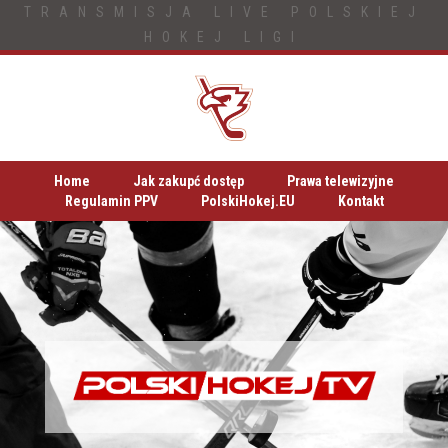
TRANSMISJA LIVE POLSKIEJ
HOKEJ LIGI
Home
Jak zakupć dostęp
Prawa telewizyjne
Regulamin PPV
PolskiHokej.EU
Kontakt