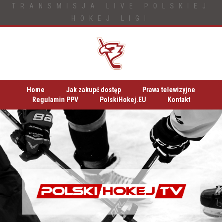
TRANSMISJA LIVE POLSKIEJ
HOKEJ LIGI
Home
Jak zakupć dostęp
Prawa telewizyjne
Regulamin PPV
PolskiHokej.EU
Kontakt