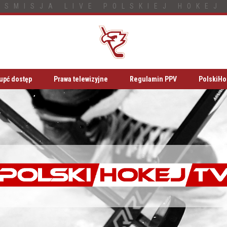
NSMISJA LIVE POLSKIEJ HOKEJ 
upć dostęp
Prawa telewizyjne
Regulamin PPV
PolskiHo