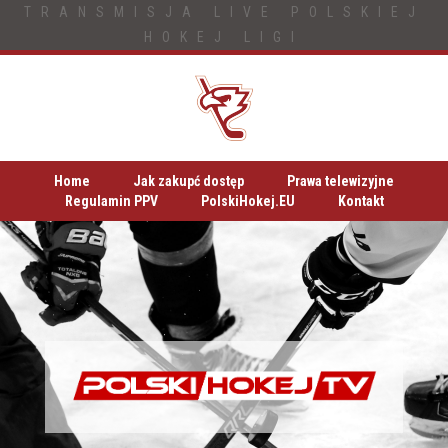
TRANSMISJA LIVE POLSKIEJ
HOKEJ LIGI
Home
Jak zakupć dostęp
Prawa telewizyjne
Regulamin PPV
PolskiHokej.EU
Kontakt