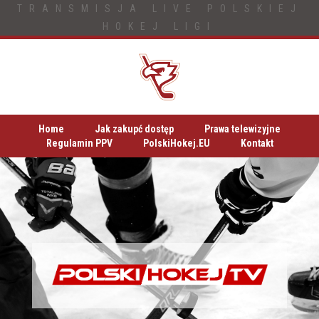
TRANSMISJA LIVE POLSKIEJ
HOKEJ LIGI
Home
Jak zakupć dostęp
Prawa telewizyjne
Regulamin PPV
PolskiHokej.EU
Kontakt