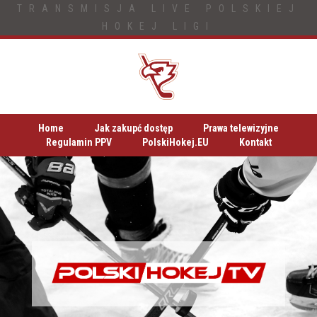
TRANSMISJA LIVE POLSKIEJ
HOKEJ LIGI
Home
Jak zakupć dostęp
Prawa telewizyjne
Regulamin PPV
PolskiHokej.EU
Kontakt