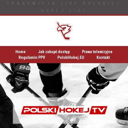
TRANSMISJA LIVE POLSKIEJ
HOKEJ LIGI
Home
Jak zakupć dostęp
Prawa telewizyjne
Regulamin PPV
PolskiHokej.EU
Kontakt