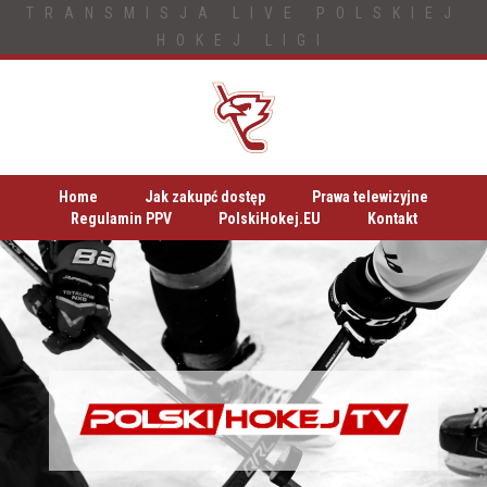
TRANSMISJA LIVE POLSKIEJ
HOKEJ LIGI
Home
Jak zakupć dostęp
Prawa telewizyjne
Regulamin PPV
PolskiHokej.EU
Kontakt