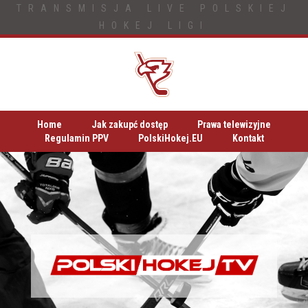
TRANSMISJA LIVE POLSKIEJ
HOKEJ LIGI
Home
Jak zakupć dostęp
Prawa telewizyjne
Regulamin PPV
PolskiHokej.EU
Kontakt