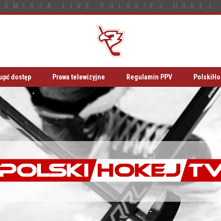
NSMISJA LIVE POLSKIEJ HOKEJ 
upć dostęp
Prawa telewizyjne
Regulamin PPV
PolskiHo