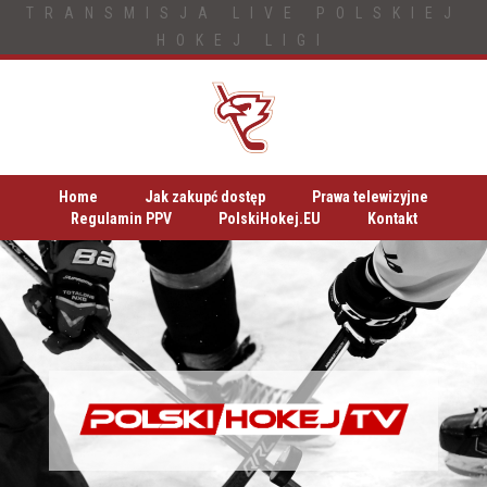
TRANSMISJA LIVE POLSKIEJ
HOKEJ LIGI
Home
Jak zakupć dostęp
Prawa telewizyjne
Regulamin PPV
PolskiHokej.EU
Kontakt