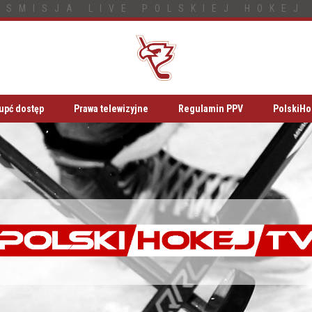
NSMISJA LIVE POLSKIEJ HOKEJ 
upć dostęp
Prawa telewizyjne
Regulamin PPV
PolskiHo