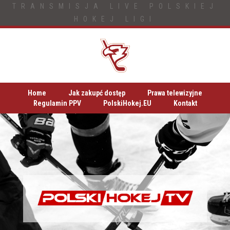
TRANSMISJA LIVE POLSKIEJ
HOKEJ LIGI
Home
Jak zakupć dostęp
Prawa telewizyjne
Regulamin PPV
PolskiHokej.EU
Kontakt